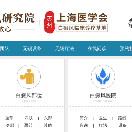
团队
无锡设备
无锡疗法
在线问诊
预约
白癜风部位
白癜风医院
Vitiligo site
Vitiligo hospital
脸部
四肢
头部
简介
医生
路线
|
|
|
|
身部
颈部
其他
咨询
疗法
设备
|
|
|
|