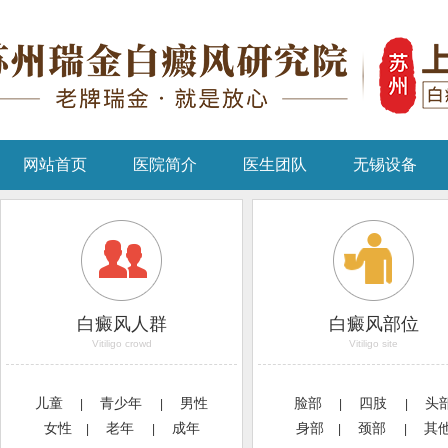
网站首页
医院简介
医生团队
无锡设备
白癜风人群
白癜风部位
Vitiligo crowd
Vitiligo site
儿童
青少年
男性
脸部
四肢
头
|
|
|
|
女性
老年
成年
身部
颈部
其
|
|
|
|